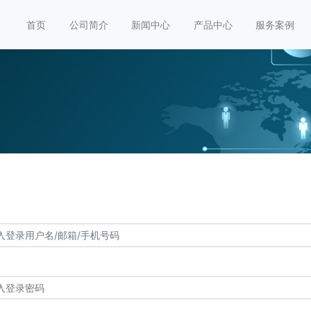
首页
公司简介
新闻中心
产品中心
服务案例