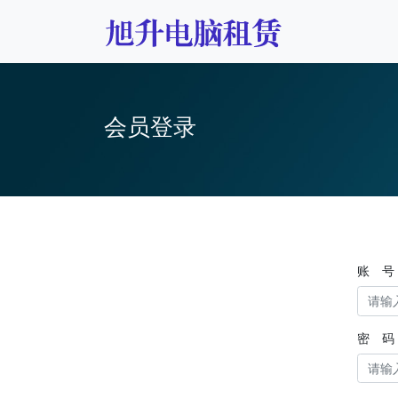
会员登录
账 号
密 码