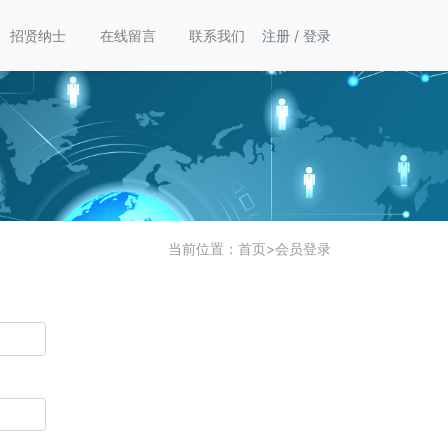
招贤纳士
在线留言
联系我们
注册
/
登录
当前位置：
首页
>
会员登录