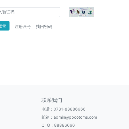
登录
注册账号
找回密码
联系我们
电话：0731-88886666
邮箱：admin@pbootcms.com
Q Q：88886666