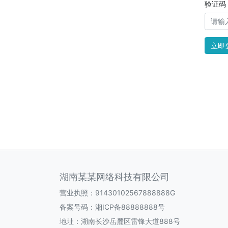
验证码
立即
湖南某某网络科技有限公司
营业执照：91430102567888888G
备案号码：
湘ICP备88888888号
地址：湖南长沙岳麓区雷锋大道888号