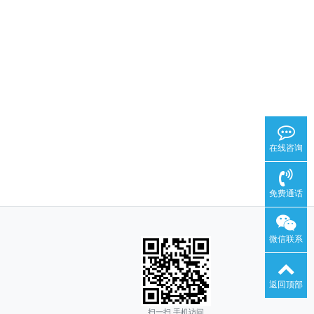
在线咨询
免费通话
微信联系
返回顶部
扫一扫 手机访问